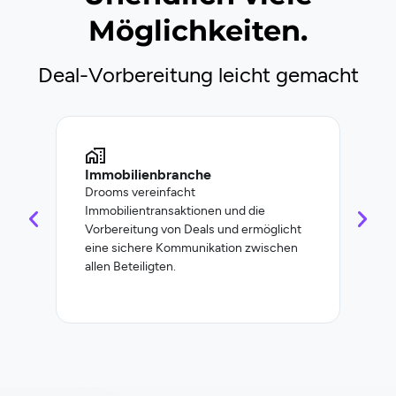
Möglichkeiten.
Deal-Vorbereitung leicht gemacht
Immobilienbranche
Unt
Drooms vereinfacht
Droo
Immobilientransaktionen und die
Doku
Vorbereitung von Deals und ermöglicht
Zusa
eine sichere Kommunikation zwischen
Unte
allen Beteiligten.
eins
Refi