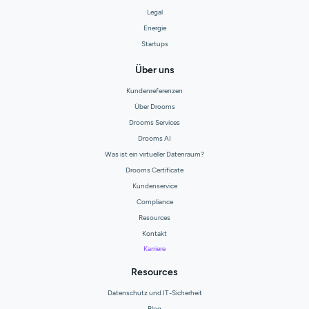
Legal
Energie
Startups
Über uns
Kundenreferenzen
Über Drooms
Drooms Services
Drooms AI
Was ist ein virtueller Datenraum?
Drooms Certificate
Kundenservice
Compliance
Resources
Kontakt
Karriere
Resources
Datenschutz und IT-Sicherheit
Blog