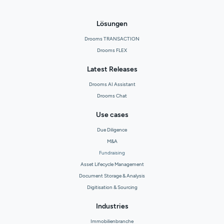
Lösungen
Drooms TRANSACTION
Drooms FLEX
Latest Releases
Drooms AI Assistant
Drooms Chat
Use cases
Due Diligence
M&A
Fundraising
Asset Lifecycle Management
Document Storage & Analysis
Digitisation & Sourcing
Industries
Immobilienbranche