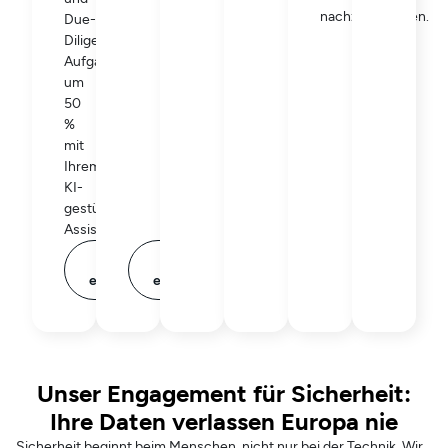
nachzuverfolgen.
Due-
Diligence-
Aufgaben
um
50
%
mit
Ihrem
KI-
gestützten
Assistenten.
Mehr
Mehr
erfahren
erfahren
Unser Engagement für Sicherheit:
Ihre Daten verlassen Europa nie
Sicherheit beginnt beim Menschen, nicht nur bei der Technik. Wir