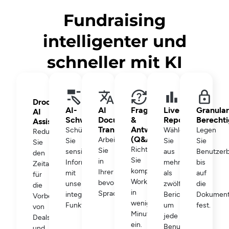
Fundraising
intelligenter und
schneller mit KI
Drooms
AI-
AI
Fragen
Live-
Granula
AI
Schwärzungsmodul
Document
&
Reporting
Berecht
Assistant
Translation
Antworten
Schützen
Wählen
Legen
Reduzieren
(Q&A)
Arbeiten
Sie
Sie
Sie
Sie
Richten
Sie
sensible
aus
Benutzer
den
Sie
in
Informationen
mehr
bis
Zeitaufwand
komplexe
Ihrer
mit
als
auf
für
Workflows
bevorzugten
unserer
zwölf
die
die
in
Sprache.
integrierten
Berichten,
Dokumen
Vorbereitung
wenigen
Funktion.
um
fest.
von
Minuten
jede
Deals
ein.
Benutzeraktion
und