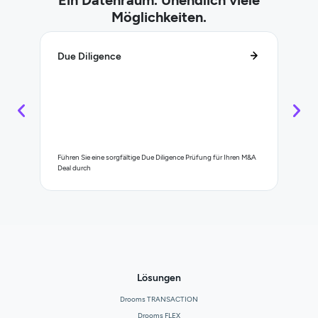
Möglichkeiten.
Due Diligence
Life
Führen Sie eine sorgfältige Due Diligence Prüfung für Ihren M&A
Verwal
Deal durch
Ihrem
Lösungen
Drooms TRANSACTION
Drooms FLEX