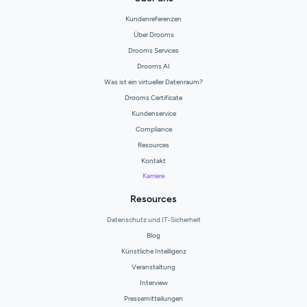
Kundenreferenzen
Über Drooms
Drooms Services
Drooms AI
Was ist ein virtueller Datenraum?
Drooms Certificate
Kundenservice
Compliance
Resources
Kontakt
Karriere
Resources
Datenschutz und IT-Sicherheit
Blog
Künstliche Intelligenz
Veranstaltung
Interview
Pressemitteilungen