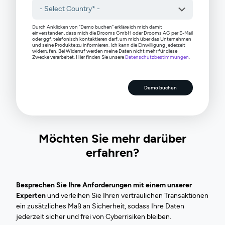
Durch Anklicken von "Demo buchen" erkläre ich mich damit
einverstanden, dass mich die Drooms GmbH oder Drooms AG per E-Mail
oder ggf. telefonisch kontaktieren darf, um mich über das Unternehmen
und seine Produkte zu informieren. Ich kann die Einwilligung jederzeit
widerrufen. Bei Widerruf werden meine Daten nicht mehr für diese
Zwecke verarbeitet. Hier finden Sie unsere
Datenschutzbestimmungen
.
Demo buchen
Möchten Sie mehr darüber
erfahren?
Besprechen Sie Ihre Anforderungen mit einem unserer
Experten
und verleihen Sie Ihren vertraulichen Transaktionen
ein zusätzliches Maß an Sicherheit, sodass Ihre Daten
jederzeit sicher und frei von Cyberrisiken bleiben.