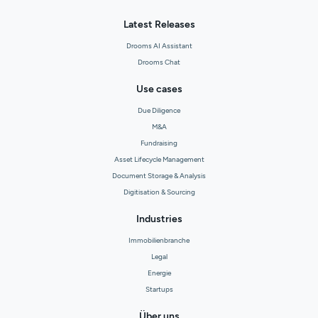
Latest Releases
Drooms AI Assistant
Drooms Chat
Use cases
Due Diligence
M&A
Fundraising
Asset Lifecycle Management
Document Storage & Analysis
Digitisation & Sourcing
Industries
Immobilienbranche
Legal
Energie
Startups
Über uns