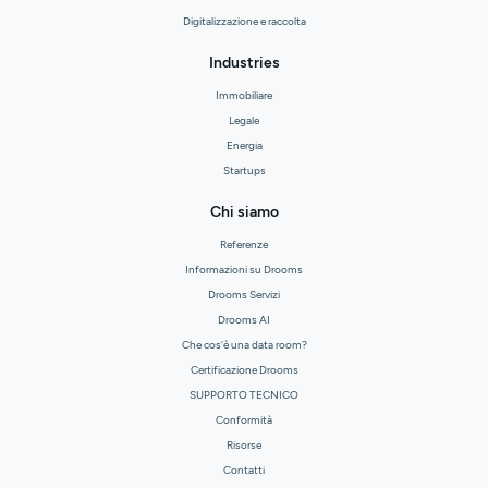
Digitalizzazione e raccolta
Industries
Immobiliare
Legale
Energia
Startups
Chi siamo
Referenze
Informazioni su Drooms
Drooms Servizi
Drooms AI
Che cos'è una data room?
Certificazione Drooms
SUPPORTO TECNICO
Conformità
Risorse
Contatti