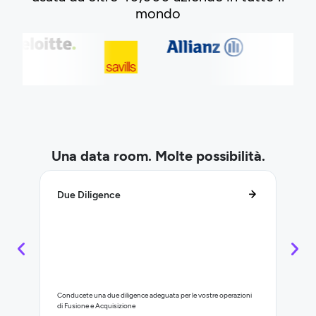
mondo
Una data room. Molte possibilità.
Due Diligence
Gesti
Conducete una due diligence adeguata per le vostre operazioni
Contro
di Fusione e Acquisizione
immobil