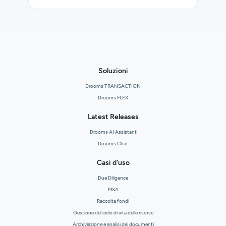
Soluzioni
Drooms TRANSACTION
Drooms FLEX
Latest Releases
Drooms AI Assistant
Drooms Chat
Casi d'uso
Due Diligence
M&A
Raccolta fondi
Gestione del ciclo di vita delle risorse
Archiviazione e analisi dei documenti