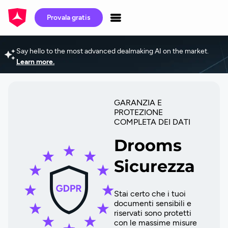
Provala gratis
Say hello to the most advanced dealmaking AI on the market.
Learn more.
GARANZIA E
PROTEZIONE
COMPLETA DEI DATI
Drooms
Sicurezza
Stai certo che i tuoi
documenti sensibili e
riservati sono protetti
con le massime misure