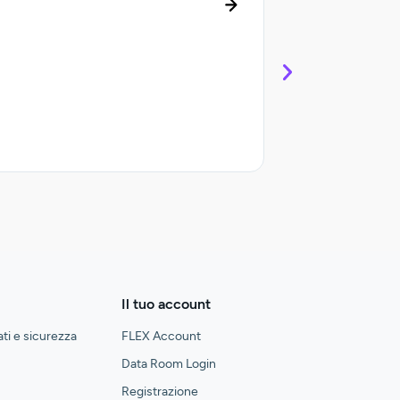
Gestione del ciclo
Controllate e sempli
Il tuo account
ati e sicurezza
FLEX Account
Data Room Login
Registrazione