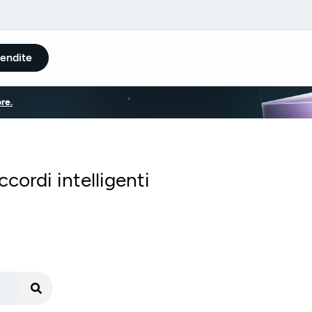
vendite
re.
cordi intelligenti