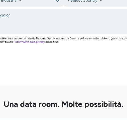
ccetto di essere contattato da Drooms GmbH oppure da Drooms AG via e-mail o telefono (se indicato) al 
formità con
l’informativa sulla privacy
di Drooms.
Una data room. Molte possibilità.