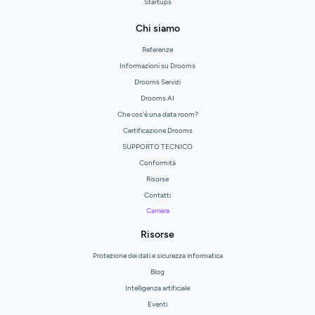
Startups
Chi siamo
Referenze
Informazioni su Drooms
Drooms Servizi
Drooms AI
Che cos'è una data room?
Certificazione Drooms
SUPPORTO TECNICO
Conformità
Risorse
Contatti
Carriera
Risorse
Protezione dei dati e sicurezza informatica
Blog
Intelligenza artificiale
Eventi