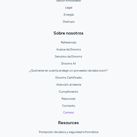
Sector inmobiliario
Legal
Energía
Startups
Sobre nosotros
Referencias
Acerca de Drooms
Servicios de Drooms
Drooms AI
¿Qué tener en cuenta al elegir un proveedor de data room?
Drooms Certificado
Atención al cliente
Cumplimiento
Resources
Contacto
Carreras
Resources
Protección de datos y seguridad informática