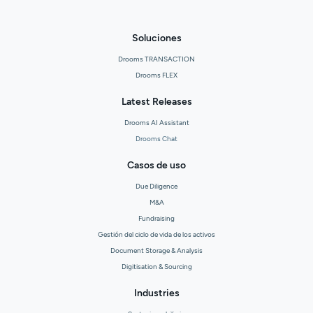
Soluciones
Drooms TRANSACTION
Drooms FLEX
Latest Releases
Drooms AI Assistant
Drooms Chat
Casos de uso
Due Diligence
M&A
Fundraising
Gestión del ciclo de vida de los activos
Document Storage & Analysis
Digitisation & Sourcing
Industries