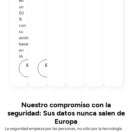
en
un
50
%
con
su
asistente
basado
en
IA.
Explore
Explore
más
más
Nuestro compromiso con la
seguridad: Sus datos nunca salen de
Europa
La seguridad empieza por las personas, no sólo por la tecnología.