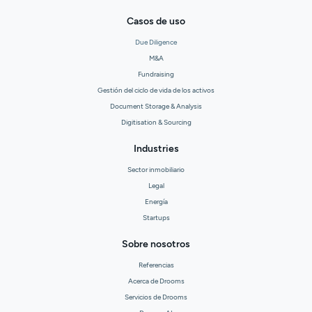
Casos de uso
Due Diligence
M&A
Fundraising
Gestión del ciclo de vida de los activos
Document Storage & Analysis
Digitisation & Sourcing
Industries
Sector inmobiliario
Legal
Energía
Startups
Sobre nosotros
Referencias
Acerca de Drooms
Servicios de Drooms