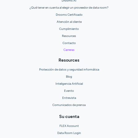
Drooms AI
¿Qué tener en cuenta al elegir un proveedor de data room?
Drooms Certificado
Atención al cliente
Cumplimiento
Resources
Contacto
Carreras
Resources
Protección de datos y seguridad informática
Blog
Inteligencia Artificial
Evento
Entrevista
Comunicados de prensa
Su cuenta
FLEX Account
Data Room Login