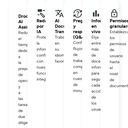
Drooms
Redacción
AI
Preguntas
Informes
Permiso
AI
por
Document
y
en
granular
Assistant
IA
Translation
respuestas
vivo
Establezc
Reduzca
(Q&A)
Proteja
Trabaje
Elija
los
el
Configura
la
en
entre
permisos
tiempo
flujos
información
su
más
de
dedicado
de
confidencial
idioma
de
usuario
a
trabajo
con
favorito.
doce
hasta
la
complejos
nuestra
informes
el
preparación
en
funcionalidad
para
nivel
de
cuestión
integrada.
seguir
de
operaciones
de
cada
document
y
minutos.
acción
a
de
las
los
tareas
usuarios.
de
due
diligence