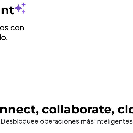
ant
ios con
do.
nnect, collaborate, cl
Desbloquee operaciones más inteligentes