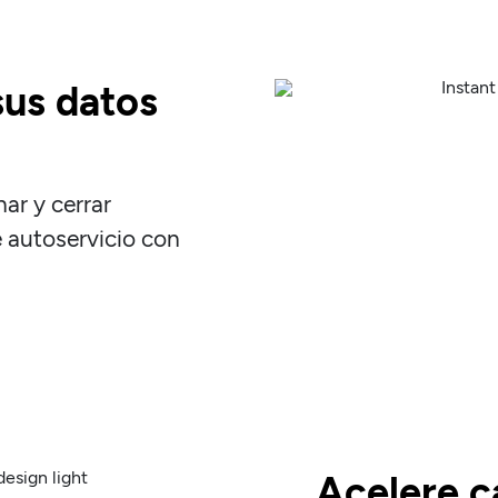
sus datos
nar y cerrar
 autoservicio con
Acelere c