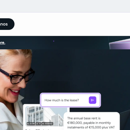
anos
re.