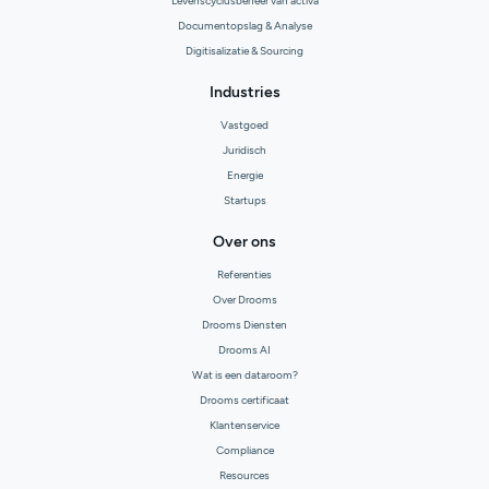
Levenscyclusbeheer van activa
Documentopslag & Analyse
Digitisalizatie & Sourcing
Industries
Vastgoed
Juridisch
Energie
Startups
Over ons
Referenties
Over Drooms
Drooms Diensten
Drooms AI
Wat is een dataroom?
Drooms certificaat
Klantenservice
Compliance
Resources