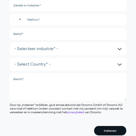
United States +1
Door op „Indienen” te klikken, ga ik ermee akkoord dat Drooms GmbH of Drooms AG
via e-mail of telefoon (indien voorzien) contact met mij opneemt om mijn verzoek te
verwerken en in overeenstemming met het
privacybeleid
van Drooms.
Indienen