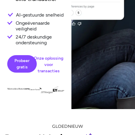
AI-gestuurde snelheid
Ongeëvenaarde
veiligheid
24/7 deskundige
ondersteuning
Onze oplossing
Probeer
voor
gratis
transacties
GLOEDNIEUW