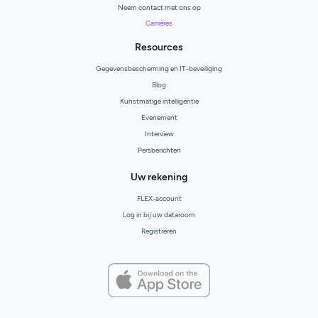
Neem contact met ons op
Carrières
Resources
Gegevensbescherming en IT-beveiliging
Blog
Kunstmatige intelligentie
Evenement
Interview
Persberichten
Uw rekening
FLEX-account
Log in bij uw dataroom
Registreren