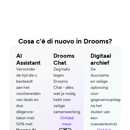
Cosa c'è di nuovo in Drooms?
AI
Drooms
Digitaal
Assistant
Chat
archief
Verminder
Zeg hallo
De
de tijd die u
tegen
duurzame
besteedt
Drooms
en veilige
aan het
Chat - alles
oplossing
voorbereiden
wat je nodig
voor
van deals en
hebt voor
gegevensopslag
due
veilige
na het
diligence-
samenwerking.
sluiten van
taken met
Ontdek
een
50% met
meer
overeenkomst.