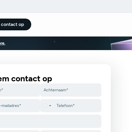
contact op
re.
m contact op