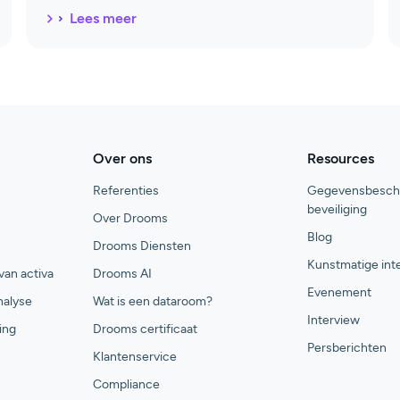
Lees meer
Over ons
Resources
Referenties
Gegevensbesche
beveiliging
Over Drooms
Blog
Drooms Diensten
Kunstmatige inte
an activa
Drooms AI
Evenement
nalyse
Wat is een dataroom?
Interview
cing
Drooms certificaat
Persberichten
Klantenservice
Compliance