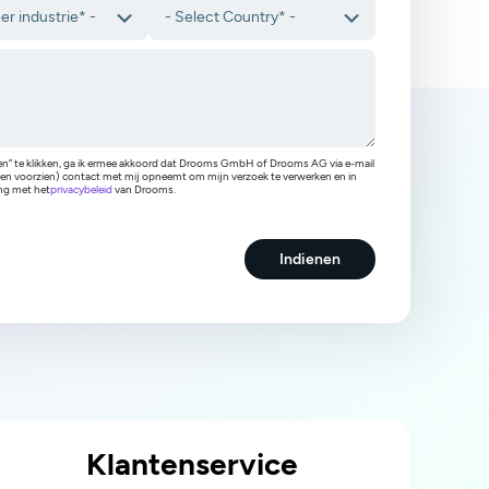
en” te klikken, ga ik ermee akkoord dat Drooms GmbH of Drooms AG via e-mail
dien voorzien) contact met mij opneemt om mijn verzoek te verwerken en in
g met het
privacybeleid
van Drooms.
Indienen
Klantenservice