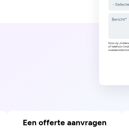
Door op „Indien
of telefoon (in
overeenstemmin
Een offerte aanvragen