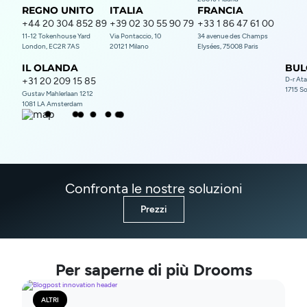
REGNO UNITO
ITALIA
FRANCIA
+44 20 304 852 89
+39 02 30 55 90 79
+33 1 86 47 61 00
11-12 Tokenhouse Yard
Via Pontaccio, 10
34 avenue des Champs
London, EC2R 7AS
20121 Milano
Elysées, 75008 Paris
IL OLANDA
BUL
D-r At
+31 20 209 15 85
1715 So
Gustav Mahlerlaan 1212
1081 LA Amsterdam
Confronta le nostre soluzioni
Prezzi
Per saperne di più Drooms
ALTRI