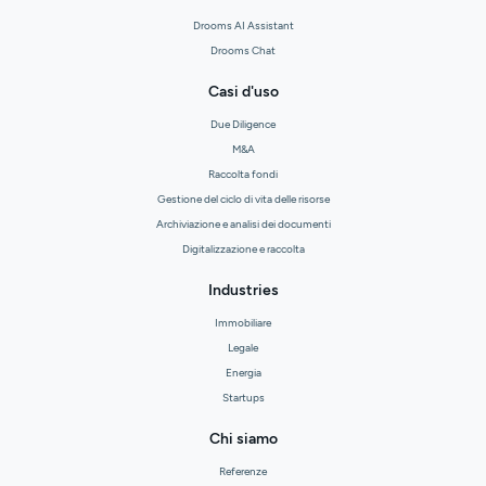
Drooms AI Assistant
Drooms Chat
Casi d'uso
Due Diligence
M&A
Raccolta fondi
Gestione del ciclo di vita delle risorse
Archiviazione e analisi dei documenti
Digitalizzazione e raccolta
Industries
Immobiliare
Legale
Energia
Startups
Chi siamo
Referenze