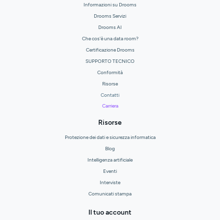
Informazioni su Drooms
Drooms Servizi
Drooms AI
Che cos'è una data room?
Certificazione Drooms
SUPPORTO TECNICO
Conformità
Risorse
Contatti
Carriera
Risorse
Protezione dei dati e sicurezza informatica
Blog
Intelligenza artificiale
Eventi
Interviste
Comunicati stampa
Il tuo account