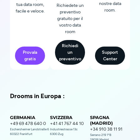
nostre data
tua data room,
Richiedete un
room.
facile e veloce.
preventivo
gratuito per il
vostro data
room
Richiedi
Provala
un
Support
gratis
preventivo
Center
Drooms in Europa :
GERMANIA
SVIZZERA
SPAGNA
(MADRID)
+49 69 478 640 0
+41 41 767 44 10
+34 910 38 11 91
Eschersheimer Landstraße 6
Industriestrasse 13c
60322 Frankfurt
6300 Zug
Serrano 219 1°B
28016 Madrid