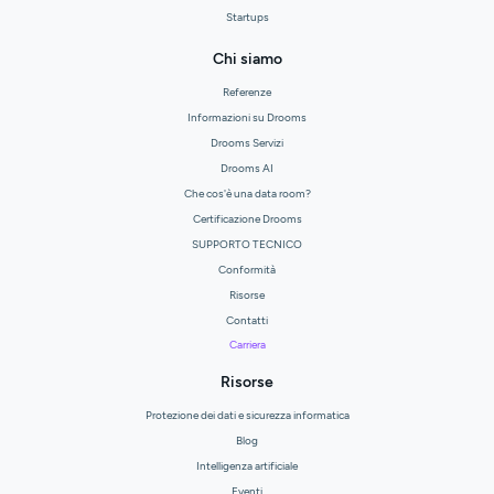
Startups
Chi siamo
Referenze
Informazioni su Drooms
Drooms Servizi
Drooms AI
Che cos'è una data room?
Certificazione Drooms
SUPPORTO TECNICO
Conformità
Risorse
Contatti
Carriera
Risorse
Protezione dei dati e sicurezza informatica
Blog
Intelligenza artificiale
Eventi