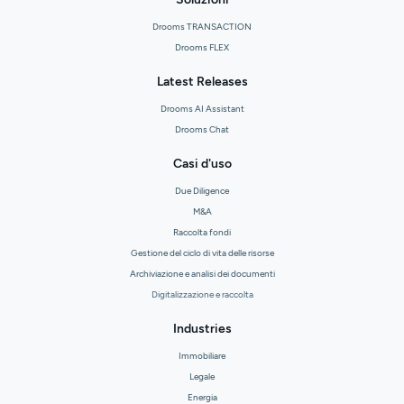
Drooms TRANSACTION
Drooms FLEX
Latest Releases
Drooms AI Assistant
Drooms Chat
Casi d'uso
Due Diligence
M&A
Raccolta fondi
Gestione del ciclo di vita delle risorse
Archiviazione e analisi dei documenti
Digitalizzazione e raccolta
Industries
Immobiliare
Legale
Energia