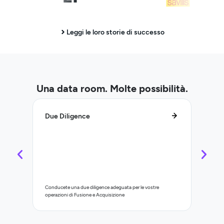
Leggi le loro storie di successo
Una data room. Molte possibilità.
Due Diligence
Gestio
Conducete una due diligence adeguata per le vostre
Controll
operazioni di Fusione e Acquisizione
immobilia