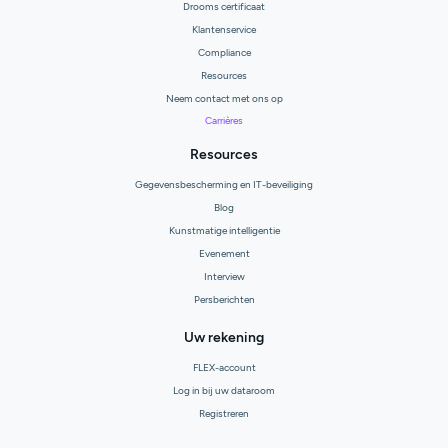
Drooms certificaat
Klantenservice
Compliance
Resources
Neem contact met ons op
Carrières
Resources
Gegevensbescherming en IT-beveiliging
Blog
Kunstmatige intelligentie
Evenement
Interview
Persberichten
Uw rekening
FLEX-account
Log in bij uw dataroom
Registreren