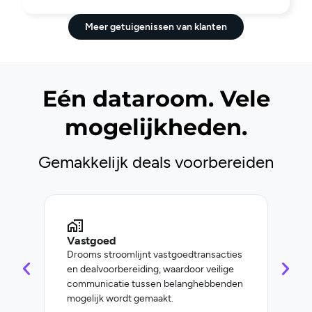
Meer getuigenissen van klanten
Eén dataroom. Vele
mogelijkheden.
Gemakkelijk deals voorbereiden
Vastgoed
Bedr
Drooms stroomlijnt vastgoedtransacties
Droo
en dealvoorbereiding, waardoor veilige
docu
communicatie tussen belanghebbenden
op h
mogelijk wordt gemaakt.
incl