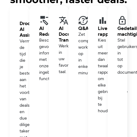
Drooms
AI
AI
Q&A
Live
Gedetail
AI
Redaction
Document
rapportage
machtig
Zet
Assistant
Translation
Bescherm
Kies
Stel
complexe
Verminder
Werk
gevoelige
uit
gebruiker
workflows
de
in
informatie
meer
in
op
tijd
uw
met
dan
tot
in
die
favoriete
onze
twaalf
op
enkele
je
taal.
ingebouwde
rapporten
document
minuten.
besteedt
functie.
om
aan
elke
het
gebruikersactie
voorbereiden
bij
van
te
deals
houden.
en
due
diligence-
taken