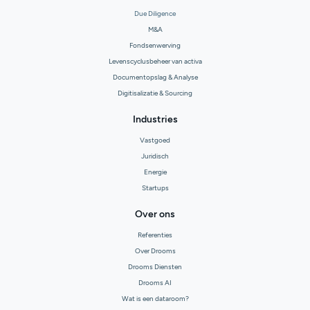
Due Diligence
M&A
Fondsenwerving
Levenscyclusbeheer van activa
Documentopslag & Analyse
Digitisalizatie & Sourcing
Industries
Vastgoed
Juridisch
Energie
Startups
Over ons
Referenties
Over Drooms
Drooms Diensten
Drooms AI
Wat is een dataroom?